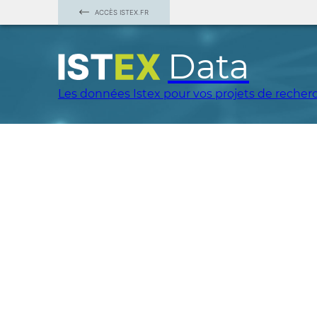
ACCÈS ISTEX.FR
Data
Les données Istex pour vos projets de recher