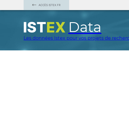
ACCÈS ISTEX.FR
Data
Les données Istex pour vos projets de recher