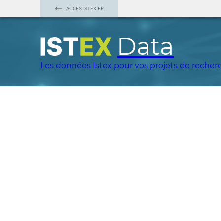
ACCÈS ISTEX.FR
Data
Les données Istex pour vos projets de recher