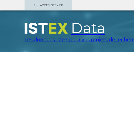
ACCÈS ISTEX.FR
Data
Les données Istex pour vos projets de recher