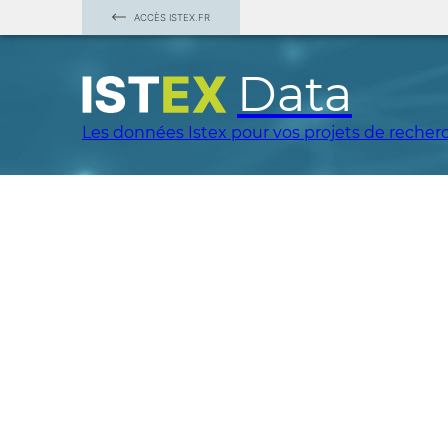
ACCÈS ISTEX.FR
Data
Les données Istex pour vos projets de recher