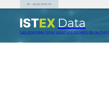
ACCÈS ISTEX.FR
Data
Les données Istex pour vos projets de recher